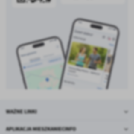
treści w postaci wiadomości, ofert, komunikatów mediów
społecznościowych.
WAŻNE LINKI
APLIKACJA MIESZKANIECINFO