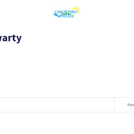
warty
For