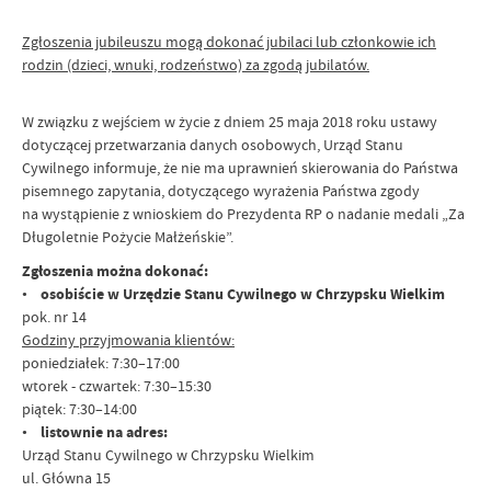
Zgłoszenia jubileuszu mogą dokonać jubilaci lub członkowie ich
rodzin (dzieci, wnuki, rodzeństwo) za zgodą jubilatów.
W związku z wejściem w życie z dniem 25 maja 2018 roku ustawy
dotyczącej przetwarzania danych osobowych, Urząd Stanu
Cywilnego informuje, że nie ma uprawnień skierowania do Państwa
pisemnego zapytania, dotyczącego wyrażenia Państwa zgody
na wystąpienie z wnioskiem do Prezydenta RP o nadanie medali „Za
Długoletnie Pożycie Małżeńskie”.
Zgłoszenia można dokonać:
•
osobiście w Urzędzie Stanu Cywilnego w Chrzypsku Wielkim
pok. nr 14
Godziny przyjmowania klientów:
poniedziałek: 7:30–17:00
wtorek - czwartek: 7:30–15:30
piątek: 7:30–14:00
•
listownie na adres:
Urząd Stanu Cywilnego w Chrzypsku Wielkim
ul. Główna 15