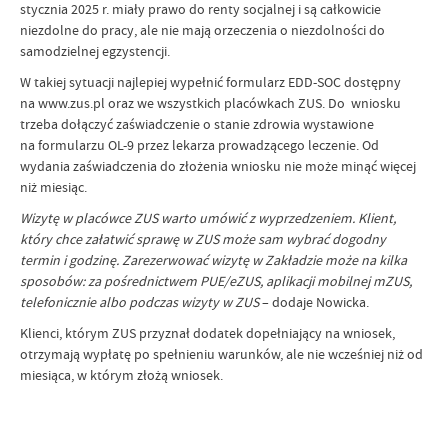
stycznia 2025 r. miały prawo do renty socjalnej i są całkowicie
niezdolne do pracy, ale nie mają orzeczenia o niezdolności do
samodzielnej egzystencji.
W takiej sytuacji najlepiej wypełnić formularz EDD-SOC dostępny
na www.zus.pl oraz we wszystkich placówkach ZUS. Do wniosku
trzeba dołączyć zaświadczenie o stanie zdrowia wystawione
na formularzu OL-9 przez lekarza prowadzącego leczenie. Od
wydania zaświadczenia do złożenia wniosku nie może minąć więcej
niż miesiąc.
Wizytę w placówce ZUS warto umówić z wyprzedzeniem. Klient,
który chce załatwić sprawę w ZUS może sam wybrać dogodny
termin i godzinę. Zarezerwować wizytę w Zakładzie może na kilka
sposobów: za pośrednictwem PUE/eZUS, aplikacji mobilnej mZUS,
telefonicznie albo podczas wizyty w ZUS
– dodaje Nowicka.
Klienci, którym ZUS przyznał dodatek dopełniający na wniosek,
otrzymają wypłatę po spełnieniu warunków, ale nie wcześniej niż od
miesiąca, w którym złożą wniosek.