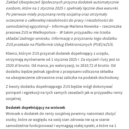
Zakład Ubezpieczeń Społecznych przyzna dodatek automatycznie
osobom, które na 1 stycznia 2025 r. spełniały łącznie dwa warunki.
Po pierwsze miały przyznaną rentę socjalną oraz otrzymały
orzeczenie o całkowitej niezdolności do pracy i niezdolności do
samodzielnej egzystencji
– informuje Marlena Nowicka – rzeczniczka
prasowa ZUS w Wielkopolsce -
W takim przypadku nie trzeba
składać żadnego wniosku. Informację o przyznaniu tego dodatku
ZUS przekaże na Platformie Usług Elektronicznych (PUE)/eZUS.
Klienci, którym ZUS przyznał dodatek dopełniający z urzędu,
otrzymają wyrównanie od 1 stycznia 2025 r. Za styczeń i luty jest to
2520 zł brutto. Od marca, po waloryzacji, to 2610,72 zł brutto. Od
dodatku będzie jednak zgodnie z przepisami odliczona składka
na ubezpieczenie zdrowotne oraz zaliczka na podatek dochodowy.
Z kwoty dodatku dopełniającego ZUS będzie mógł dokonywać
potrąceń i egzekucji na tych samych zasadach jak w przypadku renty
socjalnej.
Dodatek dopełniający na wniosek
Wniosek o dodatek do renty socjalnej powinny natomiast złożyć
osoby, które ze względu na swój stan zdrowia nie są w stanie
samodzielnie funkcjonować i wymagają stałej opieki, a które na 1