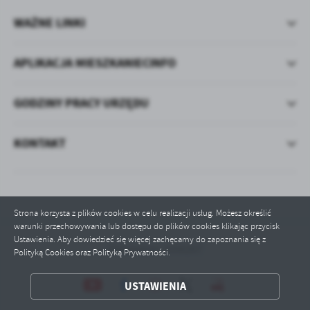
WAŻNE LINKI
APLIKACJA MIESZKANIECINFO
GODZINY PRACY URZĘDU
KONTAKT
Strona korzysta z plików cookies w celu realizacji usług. Możesz określić
warunki przechowywania lub dostępu do plików cookies klikając przycisk
Ustawienia. Aby dowiedzieć się więcej zachęcamy do zapoznania się z
Odwiedzin: 1056267
Polityką Cookies oraz Polityką Prywatności.
ZAPISZ WYBRANE
USTAWIENIA